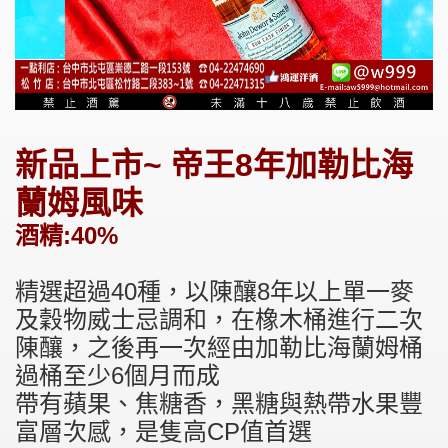
新品上市~ 帝王8年加勒比海
蘭姆風味
酒精:40%
精選超過40種，以陳釀8年以上單一麥
及穀物威士忌調和，在橡木桶進行二次
陳釀，之後再一次經由加勒比海蘭姆桶
過桶至少6個月而成
帶有蘋果、焦糖香，黑糖與熱帶水果豐
富層次感，是隻高CP值首選