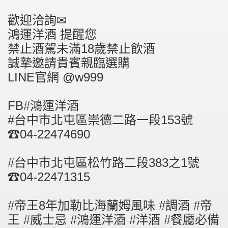
歡迎洽詢✉
鴻運洋酒 提醒您
禁止酒駕未滿18歲禁止飲酒
誠摯邀請貴賓親臨選購
LINE官網 @w999
FB#鴻運洋酒
#台中市北屯區崇德二路一段153號
☎04-22474690
#台中市北屯區松竹路二段383之1號
☎04-22471315
#帝王8年加勒比海蘭姆風味 #調酒 #帝
王 #威士忌 #鴻運洋酒 #洋酒 #餐廳必備