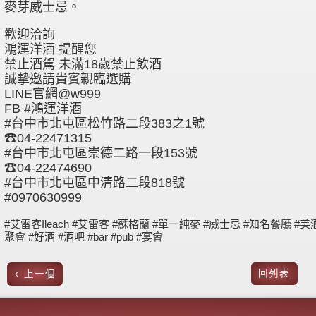
麥芽威士忌。
歡迎洽詢
鴻運洋酒 提醒您
禁止酒駕 未滿18歲禁止飲酒
誠摯邀請貴賓親臨選購
LINE官網@w999
FB #鴻運洋酒
#台中市北屯區松竹路二段383之1號
☎04-22471315
#台中市北屯區崇德二路一段153號
☎04-22474690
#台中市北屯區中清路二段818號
#0970630999
#艾雷客Ileach #艾雷客 #蘇格蘭 #單一純麥 #威士忌 #知名餐廳 #美
聚會 #好酒 #酒吧 #bar #pub #宴會
回列表
上一個