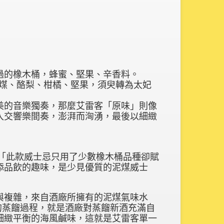
過的橡木桶，蜂蜜、堅果、辛香料。
、泥煤、酪梨、柑橘、堅果，須臾轉為太妃
美的音樂獨奏，那麼艾雷客「原味」則像
入交響樂間奏，澎湃而洶湧，最後以細緻
士忌:「此款威士忌只用了少數橡木桶品種卻賦
添品飲的趣味，是少見優質的泥煤威士
與複雜，來自酒廠所擁有的泥煤氣味水
慢的蒸餾過程，就是酒廠對蒸餾新酒充滿自
細緻平衡的海風鹹味，這就是艾雷客單一