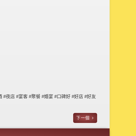
酒 #夜店 #宴客 #聚餐 #婚宴 #口碑好 #好店 #好友
下一個