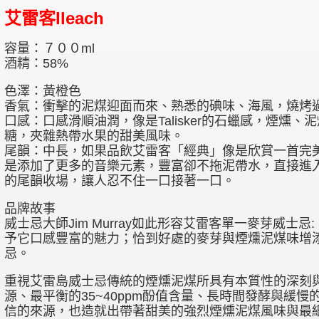
艾雷客Ileach
容量：７００ml
酒精：58%
色澤：黃橙色
香氣：衝擊的泥煤迎面而來、熟悉的碘味、海風，燒烤
口感：口感滑順油潤，像是Talisker的石蠟感，煙燻
糖，夾雜熱帶水果的甜美風味。
尾韻：中長，如果品飲艾雷客「經典」像是欣賞一首完
是添加了更多的音樂元素，豐富卻不拖泥帶水，直接進
的尾韻收場，讓人忍不住一口接著一口。
品牌故事
威士忌大師Jim Murray如此形容艾雷客單一麥芽威
予它口感豐富的魅力；恰到好處的麥芽與煙燻泥煤味增
忌。
重視艾雷島威士忌傳統的煙燻泥煤所具有本質性的深刻
源、最平衡的35~40ppm酚值含量、長時間發酵與緩
信的來源，也造就出帶著甜美的強烈煙燻泥煤風味與最