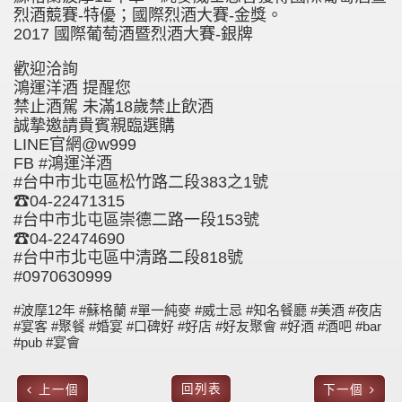
烈酒競賽-特優；國際烈酒大賽-金獎。
2017 國際葡萄酒暨烈酒大賽-銀牌
歡迎洽詢
鴻運洋酒 提醒您
禁止酒駕 未滿18歲禁止飲酒
誠摯邀請貴賓親臨選購
LINE官網@w999
FB #鴻運洋酒
#台中市北屯區松竹路二段383之1號
☎04-22471315
#台中市北屯區崇德二路一段153號
☎04-22474690
#台中市北屯區中清路二段818號
#0970630999
#波摩12年 #蘇格蘭 #單一純麥 #威士忌 #知名餐廳 #美酒 #夜店
#宴客 #聚餐 #婚宴 #口碑好 #好店 #好友聚會 #好酒 #酒吧 #bar
#pub #宴會
回列表
上一個
下一個