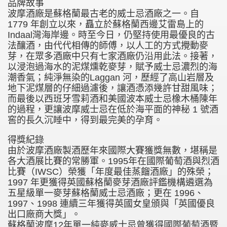
品牌故事
波摩酒廠是蘇格蘭最古老的威士忌酒廠之一。自
1779 年創立以來，矗立於蘇格蘭西邊艾雷島上的
Indaal灣海岸邊。時至今日，仍堅持使用最優良的古
法釀酒，由代代相傳的師傅，以人工的方式攪動麥
芽，在眾多酒廠中只有七家酒廠仍沿用此法。接著，
以浸泡過海水的泥煤燻乾麥芽，賦予威士忌濃烈的海
潮香氣；純淨無染的Laggan 河，歷經了高山岩層及
地下泥煤層的仔細過濾後，讓酒憑添幾許甘甜風味；
而最後以西班牙雪莉酒和美國波本威士忌橡木桶陳年
的過程，更讓波摩威士忌在低於海平面的神秘 1 號酒
窖的長久沉睡中，得到最完美的孕育。
得獎紀錄
由於波摩酒廠製酒歷年來國際大賽獲獎無數，堪稱是
各大酒展比賽的常勝軍。1995年在國際葡萄酒與烈酒
比賽（IWSC）榮獲「年度最佳蒸餾酒廠」的殊榮；
1997 年更獲得英國蘇格蘭麥芽酒廠評鑑機構遴選為
五星級單一麥芽蘇格蘭威士忌酒廠；更在 1996、
1997、1998 連續三年獲得英國女皇頒與「英國優良
出口廠商大獎」。
蘇格蘭波摩12年單一純麥威士忌曾獲得國際葡萄酒暨