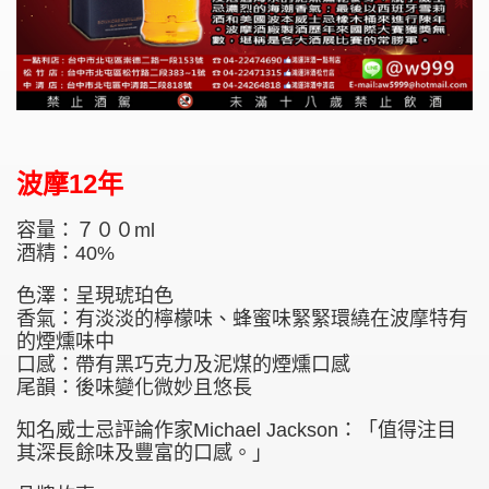
波摩12年
容量：７００ml
酒精：40%
色澤：呈現琥珀色
香氣：有淡淡的檸檬味、蜂蜜味緊緊環繞在波摩特有
的煙燻味中
口感：帶有黑巧克力及泥煤的煙燻口感
尾韻：後味變化微妙且悠長
知名威士忌評論作家Michael Jackson：「值得注目
其深長餘味及豐富的口感。」