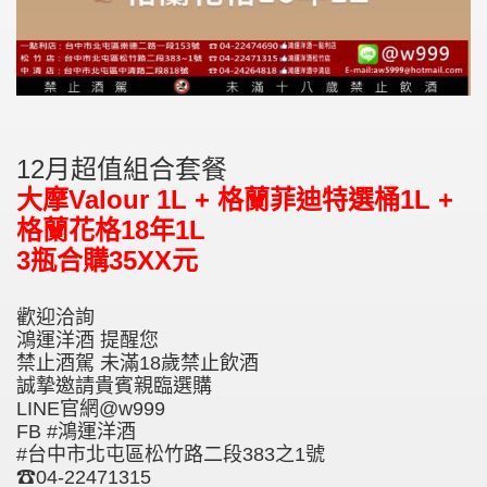
12月超值組合套餐
大摩Valour 1L + 格蘭菲迪特選桶1L +
格蘭花格18年1L
3瓶合購35XX元
歡迎洽詢
鴻運洋酒 提醒您
禁止酒駕 未滿18歲禁止飲酒
誠摯邀請貴賓親臨選購
LINE官網@w999
FB #鴻運洋酒
#台中市北屯區松竹路二段383之1號
☎04-22471315