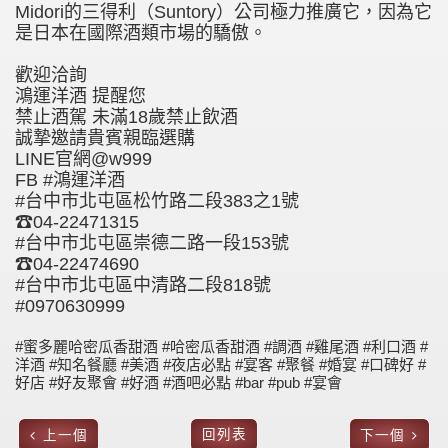
Midori的三得利（Suntory）公司極力推廣它，因為它
是日本在國際酒類市場的驕傲。
歡迎洽詢
鴻運洋酒 提醒您
禁止酒駕 未滿18歲禁止飲酒
誠摯邀請貴賓親臨選購
LINE官網@w999
FB #鴻運洋酒
#台中市北屯區松竹路二段383之1號
☎04-22471315
#台中市北屯區崇德二路一段153號
☎04-22474690
#台中市北屯區中清路二段818號
#0970630999
#蜜多麗哈密瓜香甜酒 #哈密瓜香甜酒 #調酒 #雞尾酒 #利口酒 #
洋酒 #知名餐廳 #美酒 #夜店必點 #宴客 #聚餐 #婚宴 #口碑好 #
好店 #好友聚會 #好酒 #酒吧必點 #bar #pub #宴會
回列表
上一個
下一個