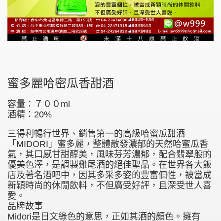
蜜多麗哈密瓜香甜酒
容量：７００ml
酒精：20%
三得利暢行世界、銷售第一的高級哈蜜瓜甜酒
「MIDORI」蜜多麗，整體散發濃郁的天然哈蜜瓜香
氣，其口感甘甜醇美，風味芬芳濃郁，配合翡翠般的
優美色澤，是調製雞尾酒的絕佳聖品。在世界各大飯
店及著名酒吧中，因其多采多姿的豐富個性，被當成
新穎時尚的休閒飲料，不但廣受好評，且深受世人喜
愛。
品牌故事
Midori是日文綠色的意思，正如其酒的顏色。擁有