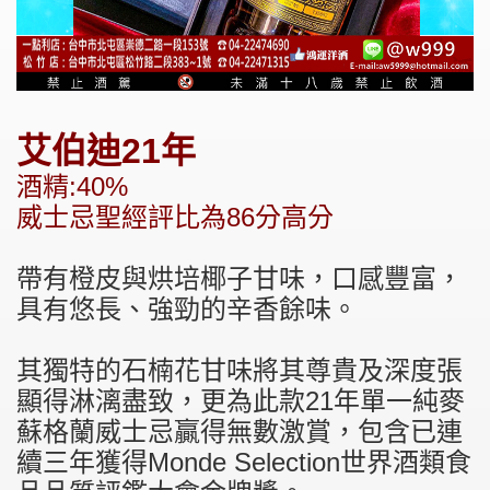
艾伯迪21年
酒精:40%
威士忌聖經評比為86分高分
帶有橙皮與烘培椰子甘味，口感豐富，
具有悠長、強勁的辛香餘味。
其獨特的石楠花甘味將其尊貴及深度張
顯得淋漓盡致，更為此款21年單一純麥
蘇格蘭威士忌贏得無數激賞，包含已連
續三年獲得Monde Selection世界酒類食