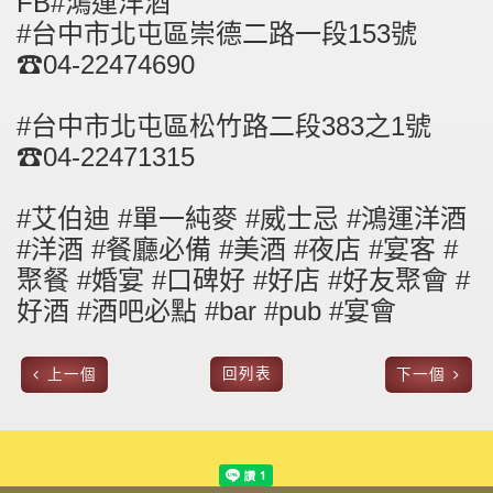
FB#鴻運洋酒
#台中市北屯區崇德二路一段153號
☎04-22474690
#台中市北屯區松竹路二段383之1號
☎04-22471315
#艾伯迪 #單一純麥 #威士忌 #鴻運洋酒
#洋酒 #餐廳必備 #美酒 #夜店 #宴客 #
聚餐 #婚宴 #口碑好 #好店 #好友聚會 #
好酒 #酒吧必點 #bar #pub #宴會
回列表
上一個
下一個