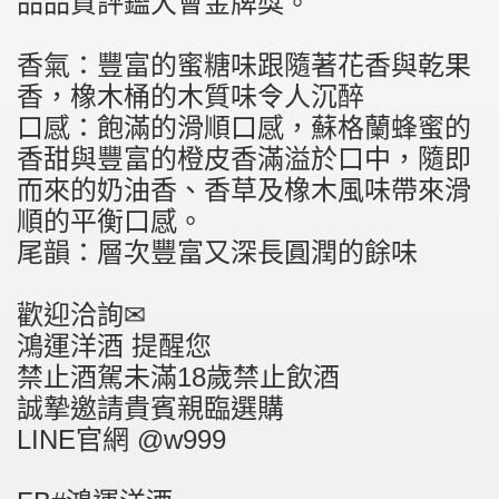
品品質評鑑大會金牌獎。
香氣：豐富的蜜糖味跟隨著花香與乾果
香，橡木桶的木質味令人沉醉
口感：飽滿的滑順口感，蘇格蘭蜂蜜的
香甜與豐富的橙皮香滿溢於口中，隨即
而來的奶油香、香草及橡木風味帶來滑
順的平衡口感。
尾韻：層次豐富又深長圓潤的餘味
歡迎洽詢✉
鴻運洋酒 提醒您
禁止酒駕未滿18歲禁止飲酒
誠摯邀請貴賓親臨選購
LINE官網 @w999