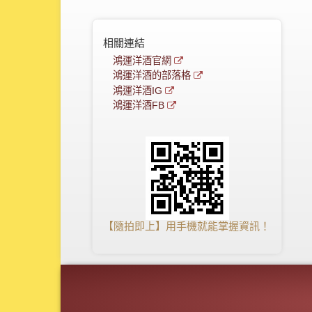
相關連結
鴻運洋酒官網
鴻運洋酒的部落格
鴻運洋酒IG
鴻運洋酒FB
【隨拍即上】用手機就能掌握資訊！