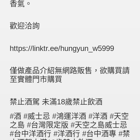
香氣。​
歡迎洽詢
https://linktr.ee/hungyun_w5999
僅做產品介紹無網路販售，欲購買請
至實體門市購買
禁止酒駕 未滿18歲禁止飲酒
#酒
#威士忌
#鴻運洋酒
#洋酒
#天空
之島
#台灣限定版
#天空之島威士忌
#台中洋酒行
#洋酒行
#台中酒專
#禁