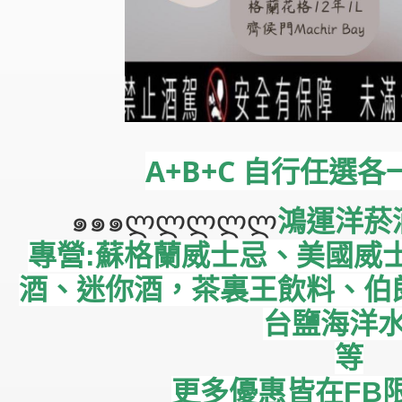
A+B+C 自行任選各
๑๑๑ლლლლლ
鴻運洋菸
專營:蘇格蘭威士忌、美國威
酒、迷你酒，茶裏王飲料、伯
台鹽海洋
等
更多優惠皆在FB