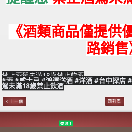
《酒類商品僅提供
路銷售
禁止酒駕未滿18歲禁止飲酒
#酒
#威士忌
#鴻運洋酒
#洋酒
#台中探店
駕未滿18歲禁止飲酒
回列表
上一個