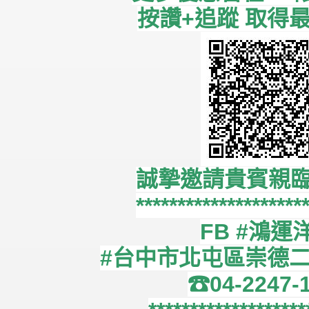
按讚+追蹤 取得
誠摯邀請貴賓親
********************
FB #鴻運
#台中市北屯區崇德二
☎04-2247-