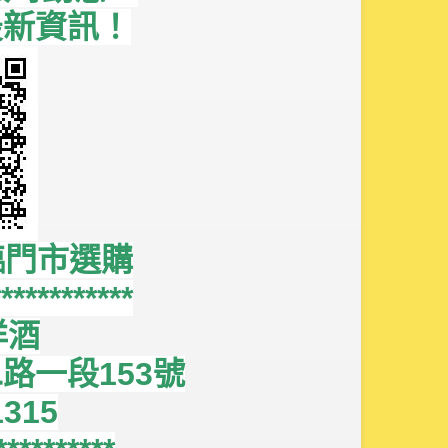
最新資訊！
臨門市選購
************
洋酒
路一段153號
1315