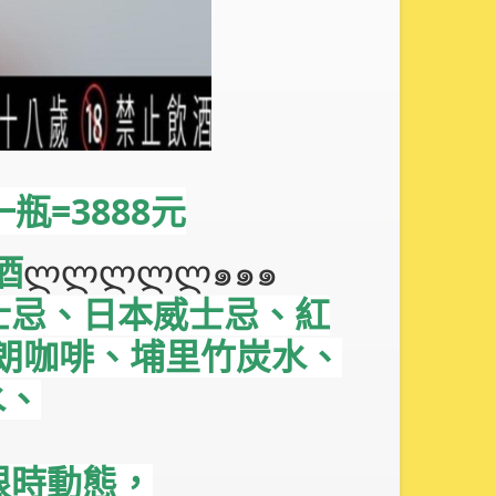
一瓶=3888元
酒
ლლლლლ๑๑๑
士忌、日本威士忌、紅
朗咖啡、埔里竹炭水、
水、
限時動態，