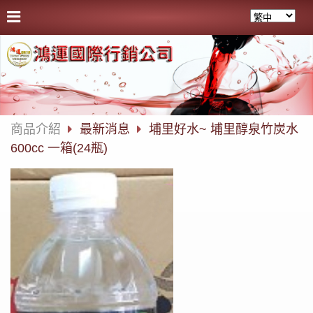
商品介紹
最新消息
埔里好水~ 埔里醇泉竹炭水
600cc 一箱(24瓶)