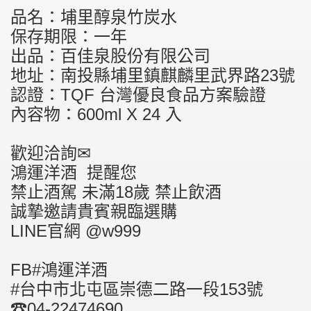
品名：埔里醇泉竹炭水
保存期限：一年
出品：百佳泉股份有限公司
地址：南投縣埔里鎮麒麟里武界路23號
認證：TQF 台灣優良食品方案驗證
內容物：600ml X 24 入
歡迎洽詢✉
鴻運洋酒 提醒您
禁止酒駕 未滿18歲 禁止飲酒
誠摯邀請貴賓親臨選購
LINE官網 @w999
FB#鴻運洋酒
#台中市北屯區崇德二路一段153號
☎04-22474690