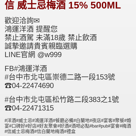
信 威士忌梅酒 15% 500ML
歡迎洽詢✉
鴻運洋酒 提醒您
禁止酒駕 未滿18歲 禁止飲酒
誠摯邀請貴賓親臨選購
LINE官網 @w999
FB#鴻運洋酒
#台中市北屯區崇德二路一段153號
☎04-22474690
#台中市北屯區松竹路二段383之1號
☎04-22471315
#洋酒#威士忌#鴻運洋酒#餐廳必備#白蘭地#夜店#宴客#聚餐#婚
宴#口碑好#好店#好友聚會#好酒#酒吧必點#bar#pub#宴會#梅酒
#信威士忌梅酒#信白蘭地梅酒#禮盒