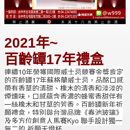
2021年~
百齡罈17年禮盒
連續10年榮獲國際威士忌競賽金獎肯定
的百齡罈17年蘇格蘭威士忌，品酩口感
帶有香草的清甜、橡木的清香和淡淡的
煙燻味，口感蘊含香濃的蜂蜜香甜伴有
一絲橡木和甘草的芳香。百齡罈新年祈
願禮盒，特別與台灣品牌《春池玻璃》
及多方位創意人馬賽Kyo 聯手設計獨一
無二的 祈願天燈杯