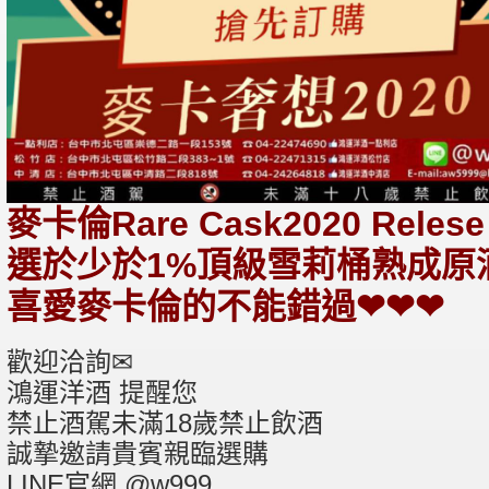
麥卡倫Rare Cask2020 Relese
選於少於1%頂級雪莉桶熟成原
喜愛麥卡倫的不能錯過❤❤❤
歡迎洽詢✉
鴻運洋酒 提醒您
禁止酒駕未滿18歲禁止飲酒
誠摯邀請貴賓親臨選購
LINE官網 @w999