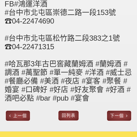
FB#鴻運洋酒
#台中市北屯區崇德二路一段153號
☎04-22474690
#台中市北屯區松竹路二段383之1號
☎04-22471315
#哈瓦那3年古巴窖藏蘭姆酒 #蘭姆酒 #
調酒 #萬聖節 #單一純麥 #洋酒 #威士忌
#餐廳必備 #美酒 #夜店 #宴客 #聚餐 #
婚宴 #口碑好 #好店 #好友聚會 #好酒 #
酒吧必點 #bar #pub #宴會
回列表
上一個
下一個