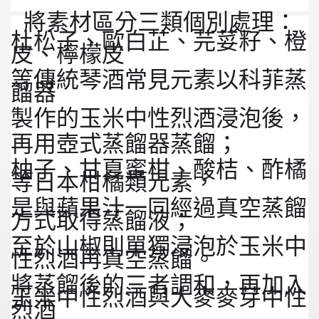
將素材區分三類個別處理：
杜松子、歐白芷、芫荽籽、橙
皮、檸檬皮
等傳統琴酒常見元素以科菲蒸
餾器
製作的玉米中性烈酒浸泡後，
再用壺式蒸餾器蒸餾；
柚子、甘夏蜜柑、酸桔、酢橘
等日本柑橘類元素，
是與蘋果汁一同經過真空蒸餾
方式取得蒸餾液；
至於山椒則單獨浸泡於玉米中
性烈酒再真空蒸餾。
將蒸餾後的三者調和，再加入
玉米中性烈酒與大麥麥芽中性
烈酒