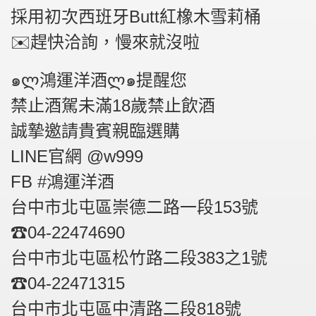
採用初次西班牙Butt紅橡木雪莉桶
✉️趕快洽詢，慢來就沒啦
๑ლ鴻運洋酒ლ๑提醒您
禁止酒駕未滿18歲禁止飲酒
誠摯邀請貴賓親臨選購
LINE官網️ @w999
FB️ #鴻運洋酒
台中市北屯區崇德二路一段153號
☎04-22474690
台中市北屯區松竹路二段383之1號
☎04-22471315
台中市北屯區中清路二段818號