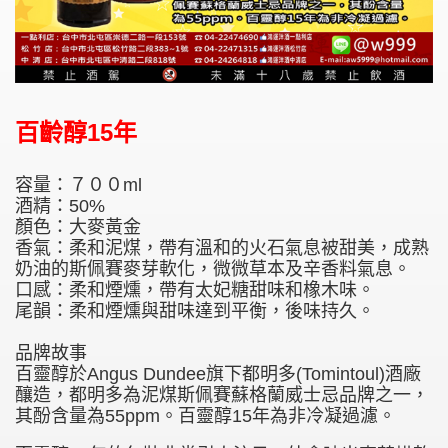
百齡醇15年
容量：７００ml
酒精：50%
顏色：大麥黃金
香氣：柔和泥煤，帶有溫和的火石氣息被甜美，成熟
奶油的斯佩賽麥芽軟化，微微草本及辛香料氣息。
口感：柔和煙燻，帶有太妃糖甜味和橡木味。
尾韻：柔和煙燻與甜味達到平衡，後味持久。
品牌故事
百靈醇於Angus Dundee旗下都明多(Tomintoul)酒廠
釀造，都明多為泥煤斯佩賽蘇格蘭威士忌品牌之一，
其酚含量為55ppm。百靈醇15年為非冷凝過濾。