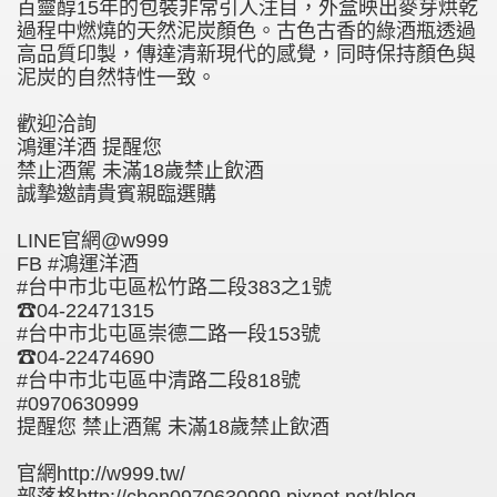
百靈醇15年的包裝非常引人注目，外盒映出麥芽烘乾
過程中燃燒的天然泥炭顏色。古色古香的綠酒瓶透過
高品質印製，傳達清新現代的感覺，同時保持顏色與
泥炭的自然特性一致。
歡迎洽詢
鴻運洋酒 提醒您
禁止酒駕 未滿18歲禁止飲酒
誠摯邀請貴賓親臨選購
LINE官網@w999
FB #鴻運洋酒
#台中市北屯區松竹路二段383之1號
☎04-22471315
#台中市北屯區崇德二路一段153號
☎04-22474690
#台中市北屯區中清路二段818號
#0970630999
提醒您 禁止酒駕 未滿18歲禁止飲酒
官網http://w999.tw/