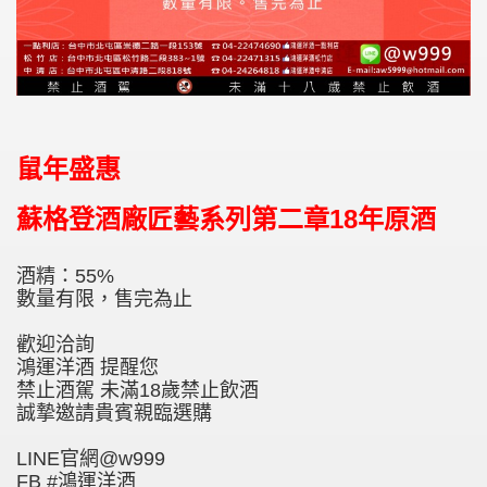
鼠年盛惠
蘇格登酒廠匠藝系列第二章18年原酒
酒精：55%
數量有限，售完為止
歡迎洽詢
鴻運洋酒 提醒您
禁止酒駕 未滿18歲禁止飲酒
誠摯邀請貴賓親臨選購
LINE官網@w999
FB #鴻運洋酒