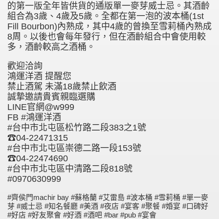
的第一版全年皆供貨的通版單一麥芽威士忌。其酒齡
組合為3歲、4歲及5歲。全都在第一泡的波本桶(1st
Fill Bourbon)內熟成，其中4歲的曾換至雪莉桶內熟成
8周。以後也會每年發行，但在酒齡組合中會使用較
多，酒齡較高之酒桶。
歡迎洽詢
鴻運洋酒 提醒您
禁止酒駕 未滿18歲禁止飲酒
誠摯邀請貴賓親臨選購
LINE官網@w999
FB #鴻運洋酒
#台中市北屯區松竹路二段383之1號
☎04-22471315
#台中市北屯區崇德二路一段153號
☎04-22474690
#台中市北屯區中清路二段818號
#0970630999
#齊侯門machir bay #蘇格蘭 #艾雷島 #波本桶 #雪莉桶 #單一麥
芽 #威士忌 #知名餐廳 #美酒 #夜店 #宴客 #聚餐 #婚宴 #口碑好
#好店 #好友聚會 #好酒 #酒吧 #bar #pub #宴會