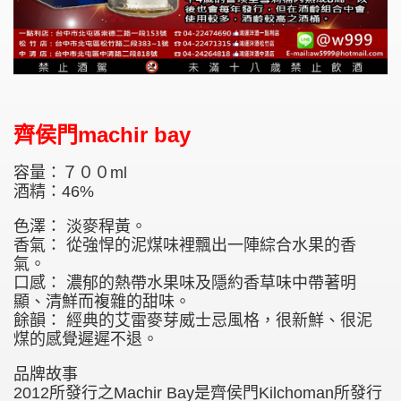
齊侯門machir bay
容量：７００ml
酒精：46%
色澤： 淡麥稈黃。
香氣： 從強悍的泥煤味裡飄出一陣綜合水果的香
氣。
口感： 濃郁的熱帶水果味及隱約香草味中帶著明
顯、清鮮而複雜的甜味。
餘韻： 經典的艾雷麥芽威士忌風格，很新鮮、很泥
煤的感覺遲遲不退。
品牌故事
2012所發行之Machir Bay是齊侯門Kilchoman所發行