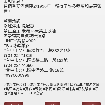
柔和氣息。
這個香艾酒創建於1910年，獲得了許多獎項和最高榮
譽。
歡迎洽詢
鴻運洋酒 提醒您
禁止酒駕 未滿18歲禁止飲酒
誠摯邀請貴賓親臨選購
LINE官網@w999
FB #鴻運洋酒
#台中市北屯區松竹路二段383之1號
☎04-22471315
#台中市北屯區崇德二路一段153號
☎04-22474690
#台中市北屯區中清路二段818號
#0970630999
#海乃宿檸檬酒 #海乃宿 #檸檬酒 #調酒 #好喝 #跨年 #知名餐廳
#美酒 #夜店 #宴客 #聚餐 #婚宴 #口碑好 #好店 #好友聚會 #好
酒 #酒吧 #bar #pub #宴會