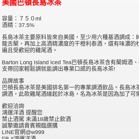
美國巴頓長島冰茶
容量：７５０ml
酒精：37.5%
長島冰茶主要原料皆來自美國，至少用六種基酒調成：
龍舌蘭，再加上高酒精濃度的干橙利泰酒，還有味濃的
遍且受歡迎的雞尾酒。
Barton Long Island Iced Tea巴頓長島冰
支帶回家輕鬆調就能調出專業口感的長島冰茶!
品牌故事
巴頓長島冰茶是美國排名第一的專業調酒飲品。長島冰茶(Long 
調酒，此款雞尾酒緣起於冰島，名為冰茶是因為加了可
歡迎洽詢
鴻運洋酒 提醒您
禁止酒駕 未滿18歲禁止飲酒
誠摯邀請貴賓親臨選購
LINE官網@w999
FB #鴻運洋酒