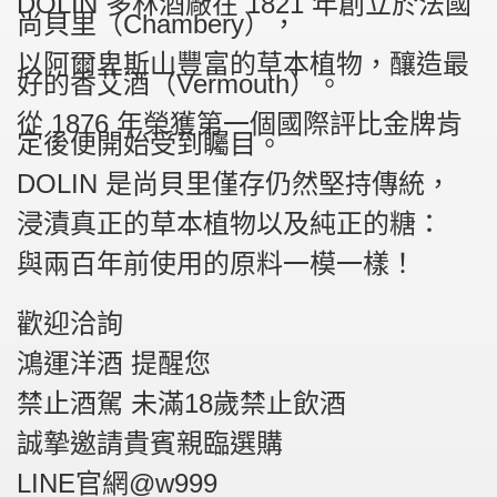
DOLIN 多林酒廠在 1821 年創立於法國
尚貝里（Chambery），
以阿爾卑斯山豐富的草本植物，釀造最
好的香艾酒（Vermouth）。
從 1876 年榮獲第一個國際評比金牌肯
定後便開始受到矚目。
DOLIN 是尚貝里僅存仍然堅持傳統，
浸漬真正的草本植物以及純正的糖：
與兩百年前使用的原料一模一樣！
歡迎洽詢
鴻運洋酒 提醒您
禁止酒駕 未滿18歲禁止飲酒
誠摯邀請貴賓親臨選購
LINE官網@w999