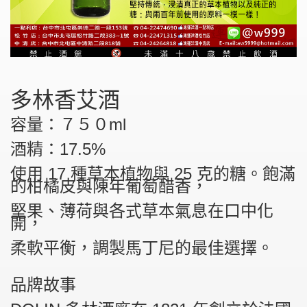
多林香艾酒
容量：７５０ml
酒精：17.5%
使用 17 種草本植物與 25 克的糖。飽滿
的柑橘皮與陳年葡萄醋香，
堅果、薄荷與各式草本氣息在口中化
開，
柔軟平衡，調製馬丁尼的最佳選擇。
品牌故事