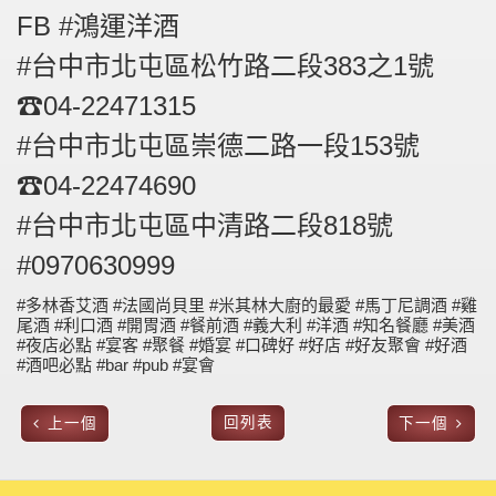
FB #鴻運洋酒
#台中市北屯區松竹路二段383之1號
☎04-22471315
#台中市北屯區崇德二路一段153號
☎04-22474690
#台中市北屯區中清路二段818號
#0970630999
#多林香艾酒 #法國尚貝里 #米其林大廚的最愛 #馬丁尼調酒 #雞
尾酒 #利口酒 #開胃酒 #餐前酒 #義大利 #洋酒 #知名餐廳 #美酒
#夜店必點 #宴客 #聚餐 #婚宴 #口碑好 #好店 #好友聚會 #好酒
#酒吧必點 #bar #pub #宴會
回列表
上一個
下一個