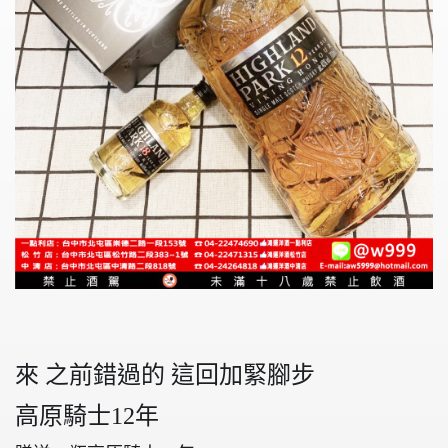
來
之前錯過的
這回加緊腳步
高原騎士
12
年