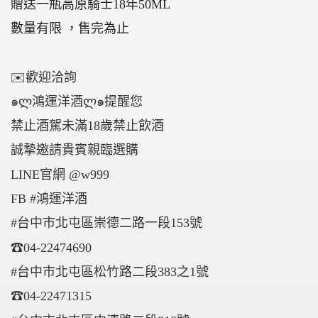
贈送一瓶高原騎士
18
年
50ML
數量有限
，售完為止
✉
歡迎洽詢
๑
ლ
鴻運洋酒
ლ
๑
提醒您
禁止酒駕
未滿18歲禁止飲酒
誠摯邀請貴賓親臨選購
LINE官網
@w999
FB
#鴻運洋酒
#台中市北屯區崇德二路一段153號
☎
04-22474690
#台中市北屯區松竹路二段383之1號
☎
04-22471315